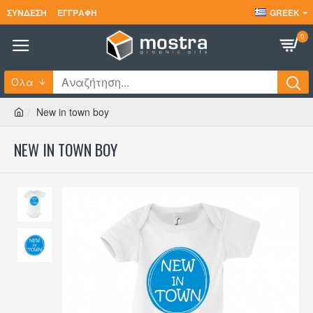
ΣΎΝΔΕΣΗ
ΕΓΓΡΑΦΉ
GREEK
0
Όλα
New in town boy
NEW IN TOWN BOY