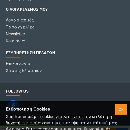
Ο ΛΟΓΑΡΙΑΣΜΌΣ ΜΟΥ
Λογαριασμός
Παραγγελίες
Newsletter
Κουπόνια
ΕΞΥΠΗΡΈΤΗΣΗ ΠΕΛΑΤΏΝ
Επικοινωνία
Χάρτης Ιστότοπου
FOLLOW US
Ειδοποίηση Cookies
OK
Χρησιμοποιούμε cookies για να έχετε την καλύτερη
Copyright © 2020, Your Store, All Rights Reserved
δυνατή εμπειρία από την επίσκεψη στον ιστότοπό μας.
Αν συνεχίζετε να τον χρησιμοποιείτε θεωρούμε ότι