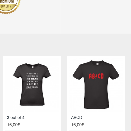
Arias death list
3 out of 4
ABCD
16,00€
16,00€
16,00€