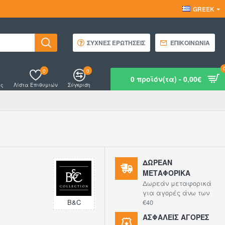
GREEK
ΣΥΧΝΈΣ ΕΡΩΤΉΣΕΙΣ
ΕΠΙΚΟΙΝΩΝΊΑ
0
0
0 προϊόν(τα) - 0,00€
ός
Λίστα Επιθυμιών
Σύγκριση
ΔΩΡΕΆΝ
ΜΕΤΑΦΟΡΙΚΆ
Δωρεάν μεταφορικά
για αγορές άνω των
B&C
€40
ΑΣΦΑΛΕΊΣ ΑΓΟΡΈΣ