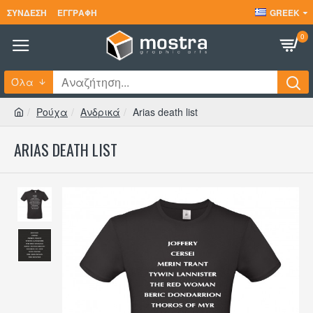
ΣΎΝΔΕΣΗ
ΕΓΓΡΑΦΉ
GREEK
0
Όλα
Ρούχα
Ανδρικά
Arias death list
ARIAS DEATH LIST