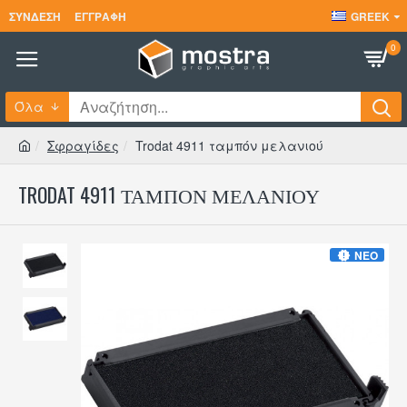
ΣΎΝΔΕΣΗ
ΕΓΓΡΑΦΉ
GREEK
0
Όλα
Σφραγίδες
Trodat 4911 ταμπόν μελανιού
TRODAT 4911 ΤΑΜΠΌΝ ΜΕΛΑΝΙΟΎ
ΝΈΟ