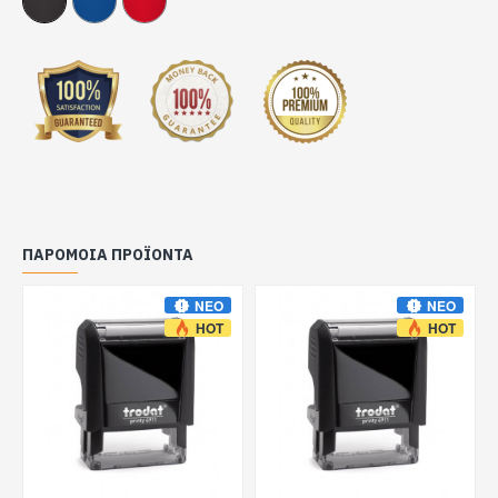
ΠΑΡΌΜΟΙΑ ΠΡΟΪΌΝΤΑ
ΝΈΟ
ΝΈΟ
HOT
HOT