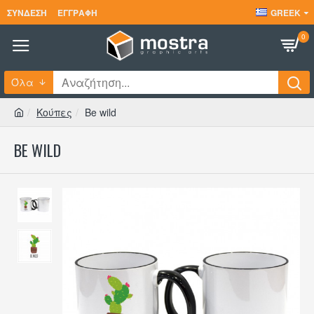
ΣΎΝΔΕΣΗ
ΕΓΓΡΑΦΉ
GREEK
0
Όλα
Κούπες
Be wild
BE WILD