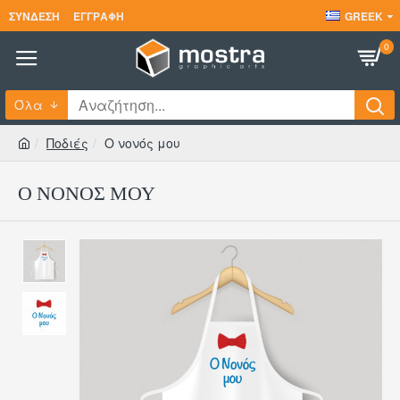
ΣΎΝΔΕΣΗ
ΕΓΓΡΑΦΉ
GREEK
0
Όλα
Ποδιές
Ο νονός μου
Ο ΝΟΝΌΣ ΜΟΥ