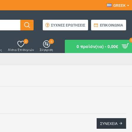
GREEK
ΣΥΧΝΈΣ ΕΡΩΤΉΣΕΙΣ
ΕΠΙΚΟΙΝΩΝΊΑ
0
0
0 προϊόν(τα) - 0,00€
ός
Λίστα Επιθυμιών
Σύγκριση
ΣΥΝΈΧΕΙΑ